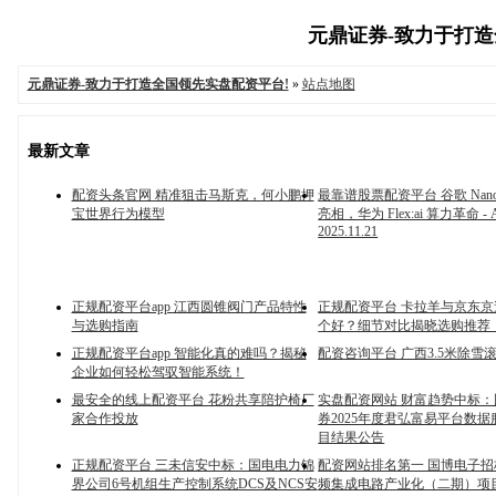
元鼎证券-致力于打造全
元鼎证券-致力于打造全国领先实盘配资平台!
»
站点地图
最新文章
配资头条官网 精准狙击马斯克，何小鹏押
最靠谱股票配资平台 谷歌 Nano Ba
宝世界行为模型
亮相，华为 Flex:ai 算力革命 -
2025.11.21
正规配资平台app 江西圆锥阀门产品特性
正规配资平台 卡拉羊与京东
与选购指南
个好？细节对比揭晓选购推荐
正规配资平台app 智能化真的难吗？揭秘
配资咨询平台 广西3.5米除雪
企业如何轻松驾驭智能系统！
最安全的线上配资平台 花粉共享陪护椅厂
实盘配资网站 财富趋势中标
家合作投放
券2025年度君弘富易平台数
目结果公告
正规配资平台 三未信安中标：国电电力锦
配资网站排名第一 国博电子
界公司6号机组生产控制系统DCS及NCS安
频集成电路产业化（二期）项