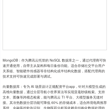
深证成指
14311.01
+200.89
+1.42%
MongoDB：作为腾讯云托管的 NoSQL 数据库之一，通过代理商可快
速开通使用，自带主从架构和每日备份功能。适合存储社交平台用户
关系链、智能硬件传感器等非结构化或半结构化数据，搭配代理商的
技术支持可快速完成部署与调试。
向量数据库：专为 AI 场景设计正规配资平台app，针对大模型生成的
高维向量数据，通过分层导航小世界算法等实现亚毫秒级检索。支持
沪深300
4694.44
+43.13
+0.93%
文本、图像等跨模态检索，能与腾讯云 TI 平台、大模型服务无缝对
接。其冷热数据分层功能可降低 60% 的存储成本，适合跨境电商推荐
系统、金融风控欺诈识别、生物医药分析等依赖非结构化数据处理的