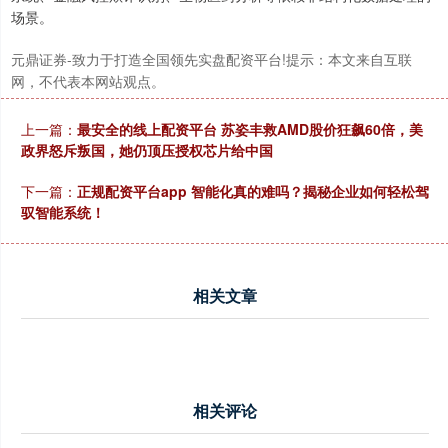
场景。
元鼎证券-致力于打造全国领先实盘配资平台!提示：本文来自互联
网，不代表本网站观点。
上一篇：
最安全的线上配资平台 苏姿丰救AMD股价狂飙60倍，美
北证50
1134.24
+11.37
+1.01%
政界怒斥叛国，她仍顶压授权芯片给中国
下一篇：
正规配资平台app 智能化真的难吗？揭秘企业如何轻松驾
驭智能系统！
相关文章
创业板指
3563.12
+47.56
+1.35%
相关评论