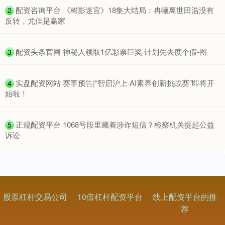
​配资咨询平台 《树影迷宫》18集大结局：冉曦离世田浩没有
2
反转，尤佳是赢家
​配资头条官网 神秘人领取1亿彩票巨奖 计划先去度个假-图
3
​实盘配资网站 赛事预告|“智启沪上·AI素养创新挑战赛”即将开
4
始啦！
​正规配资平台 1068号段里藏着涉诈短信？检察机关提起公益
5
诉讼
股票杠杆交易公司
10倍杠杆配资平台
线上配资平台的推
荐