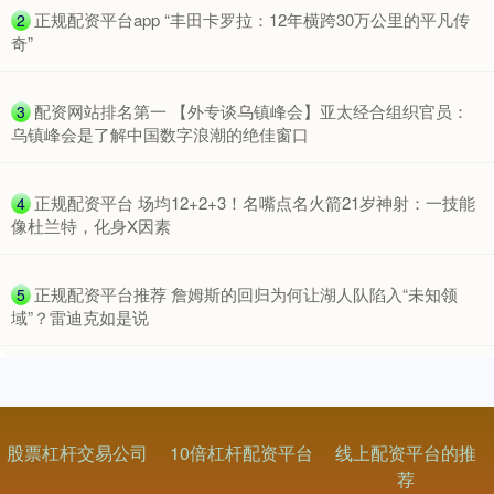
北证50
1114.97
-4.49
-0.40%
​正规配资平台app “丰田卡罗拉：12年横跨30万公里的平凡传
2
奇”
​配资网站排名第一 【外专谈乌镇峰会】亚太经合组织官员：
3
乌镇峰会是了解中国数字浪潮的绝佳窗口
​正规配资平台 场均12+2+3！名嘴点名火箭21岁神射：一技能
4
像杜兰特，化身X因素
创业板指
3508.16
-26.98
-0.76%
​正规配资平台推荐 詹姆斯的回归为何让湖人队陷入“未知领
5
域”？雷迪克如是说
股票杠杆交易公司
10倍杠杆配资平台
线上配资平台的推
基金指数
7227.20
-4.24
-0.06%
荐