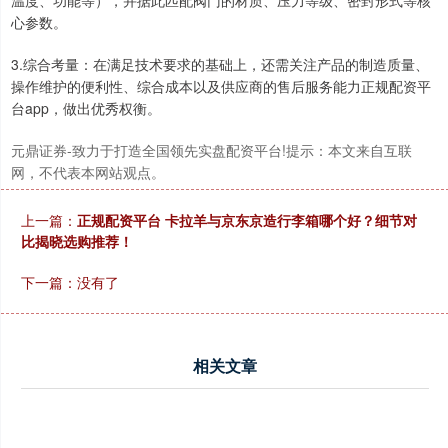
温度、功能等），并据此匹配阀门的材质、压力等级、密封形式等核
心参数。
3.综合考量：在满足技术要求的基础上，还需关注产品的制造质量、
操作维护的便利性、综合成本以及供应商的售后服务能力正规配资平
台app，做出优秀权衡。
北证50
1115.55
-3.91
-0.35%
元鼎证券-致力于打造全国领先实盘配资平台!提示：本文来自互联
网，不代表本网站观点。
上一篇：
正规配资平台 卡拉羊与京东京造行李箱哪个好？细节对
比揭晓选购推荐！
下一篇：没有了
创业板指
3508.94
-26.21
-0.74%
相关文章