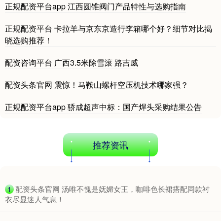
正规配资平台app 江西圆锥阀门产品特性与选购指南
深证成指
14066.18
-78.02
-0.55%
正规配资平台 卡拉羊与京东京造行李箱哪个好？细节对比揭
晓选购推荐！
配资咨询平台 广西3.5米除雪滚 路吉威
配资头条官网 震惊！马鞍山螺杆空压机技术哪家强？
正规配资平台app 骄成超声中标：国产焊头采购结果公告
沪深300
4633.75
-24.40
-0.52%
推荐资讯
​配资头条官网 汤唯不愧是妩媚女王，咖啡色长裙搭配同款衬
1
衣尽显迷人气息！