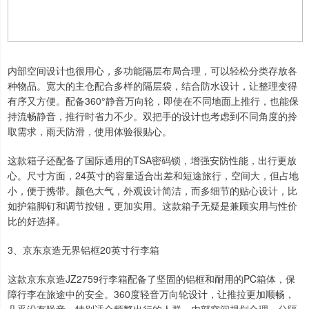
内部空间设计也很用心，多功能隔层布局合理，可以轻松分类存放各
种物品。宽大的主仓配合多样的隔层袋，结合防水设计，让整理变得
有序又方便。配备360°静音万向轮，即使在不同地面上推行，也能保
持流畅静音，推行时省力不少。双把手的设计也考虑到不同角度的拎
取需求，雨天防滑，使用体验很贴心。
这款箱子还配备了国际通用的TSA密码锁，增强安防性能，出行更放
心。尺寸方面，24英寸的容量适合出差和短途旅行，空间大，但占地
小，便于携带。颜色大气，外观设计简洁，而多细节的贴心设计，比
如护箱脚钉和调节按钮，更加实用。这款箱子无疑是兼顾实用与性价
比的好选择。
3、京东京造无界铝框20英寸行李箱
这款京东京造JZ2759行李箱配备了坚固的铝框和耐用的PC箱体，保
障行李在旅途中的安全。360度轻音万向轮设计，让推拉更加顺畅，