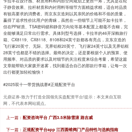
卡拉羊在设计感、材质用料和内部空间规划上更胜一筹，尤其是在轮
子静音效果、拉杆材质和内衬用料等细节方面精益求精，适合对品质
有较高要求的消费者。而京东京造则以其亲民的价格和不俗的质量，
赢得了追求性价比用户的青睐，虽然在一些细节上可能不如卡拉羊，
但在PP材质、TSA密码锁和静音万向轮等基本配置上都毫不含糊，完
全能够满足日常出行需求。具体到型号选择，卡拉羊的46开深舱旅行
箱、CX8119、CX8118、8108和24英寸款都各有亮点，京东京造的
飞行家20英寸、无际、无界铝框20英寸、飞行家24英寸以及无界铝框
28英寸也都是不错的选择。最终的决定，还是要根据个人的预算、使
用频率、对品质的要求以及对细节的关注程度来综合考量，希望这篇
文章能帮助大家拨开迷雾，找到最适合自己的那款行李箱，让每一次
出行都更加轻松愉快！
#2025双十一带货挑战赛#正规配资平台
元鼎证券-致力于打造全国领先实盘配资平台!提示：本文来自互联
网，不代表本网站观点。
上一篇：
配资咨询平台 广西3.5米除雪滚 路吉威
下一篇：
正规配资平台app 江西圆锥阀门产品特性与选购指南