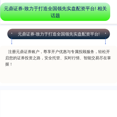
深证成指
14171.97
-139.04
-0.97%
元鼎证券-致力于打造全国领先实盘配资平台! 相关
话题
元鼎证券-致力于打造全国领先实盘配资平台!
注册元鼎证券账户，尊享开户优惠与专属投顾服务，轻松开
沪深300
4676.78
-17.66
-0.38%
启您的证券投资之路，安全托管、实时行情、智能交易尽在掌
握！
北证50
1124.39
-9.86
-0.87%