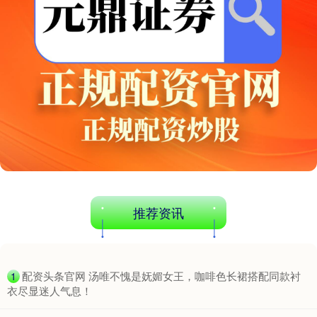
创业板指
3495.73
-67.39
-1.89%
基金指数
7242.70
+0.60
+0.01%
推荐资讯
​配资头条官网 汤唯不愧是妩媚女王，咖啡色长裙搭配同款衬
1
衣尽显迷人气息！