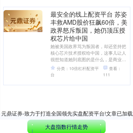
最安全的线上配资平台 苏姿
丰救AMD股价狂飙60倍，美
政界怒斥叛国，她仍顶压授
权芯片给中国
她被美国政界骂为叛国者，却还坚持把
核心芯片技术授权给中国，这事儿让人
创业板指
3495.26
-67.85
-1.90%
很想知道她到底图的是什么，是商业野
心，还是技术理想。 这个人就是苏姿丰,
分类：10倍杠杆配资平
查看：
年薪超过4亿人民币,....
台
111
元鼎证券-致力于打造全国领先实盘配资平台!文章已加载
基金指数
7242.80
+0.70
+0.01%
完成
大盘指数行情走势