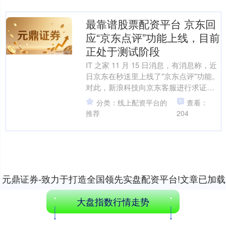
最靠谱股票配资平台 京东回
应“京东点评”功能上线，目前
创业板指
3515.56
-19.58
-0.55%
正处于测试阶段
IT 之家 11 月 15 日消息，有消息称，近
日京东在秒送里上线了"京东点评"功能。
对此，新浪科技向京东客服进行求证，
对方表示，"是上线了，京东点评功能目
分类：线上配资平台的
查看：
前正....
推荐
204
基金指数
7229.80
-1.63
-0.02%
元鼎证券-致力于打造全国领先实盘配资平台!文章已加载
完成
大盘指数行情走势