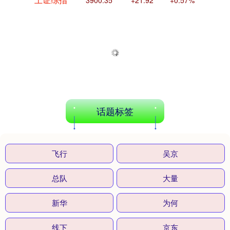
上证综指
3900.35
+21.92
+0.57%
话题标签
深证成指
14110.12
-34.08
-0.24%
飞行
吴京
总队
大量
新华
为何
沪深300
4651.31
-6.85
-0.15%
线下
京东