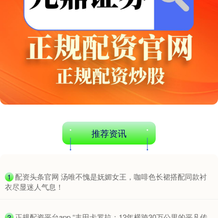
基金指数
7229.80
-1.63
-0.02%
推荐资讯
​配资头条官网 汤唯不愧是妩媚女王，咖啡色长裙搭配同款衬
国债指数
1
229.60
+0.00
0.00%
衣尽显迷人气息！
​正规配资平台app “丰田卡罗拉：12年横跨30万公里的平凡传
2