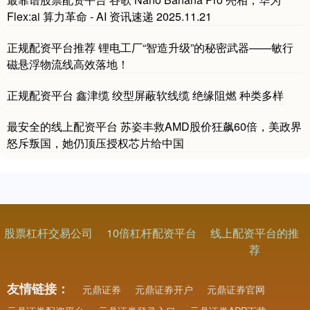
Flex:ai 算力革命 - AI 资讯速递 2025.11.21
正规配资平台推荐 锂电工厂“智造升级”的秘密武器——敏行
磁悬浮物流线高效落地！
正规配资平台 鑫津缆 绞型屏蔽软线缆 绝缘阻燃 种类多样
最安全的线上配资平台 苏姿丰救AMD股价狂飙60倍，美政界
怒斥叛国，她仍顶压授权芯片给中国
股票杠杆交易公司
10倍杠杆配资平台
线上配资平台的推
荐
友情链接：
元鼎证券
元鼎证券开户
元鼎证券官网