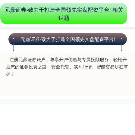
元鼎证券-致力于打造全国领先实盘配资平台! 相关
话题
沪深300
4651.31
-6.85
-0.15%
元鼎证券-致力于打造全国领先实盘配资平台!
注册元鼎证券账户，尊享开户优惠与专属投顾服务，轻松开
启您的证券投资之路，安全托管、实时行情、智能交易尽在掌
握！
北证50
1122.88
+3.42
+0.30%