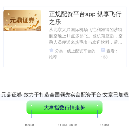
正规配资平台app 纵享飞行
之乐
创业板指
3515.56
-19.58
-0.55%
从北京大兴国际机场飞往利雅得的沙特
航空晚上11点多起飞。登机落座后，空
乘人员便送来热毛巾与欢迎饮料，蓝莓
果昔和柠檬汁都很清爽。 随后呈上的阿
分类：线上配资平台的
查看：
拉伯咖啡和椰枣，更带....
推荐
138
基金指数
7229.80
-1.63
-0.02%
元鼎证券-致力于打造全国领先实盘配资平台!文章已加载
完成
大盘指数行情走势