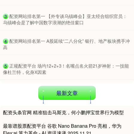
​配资网站排名第一 【外专谈乌镇峰会】亚太经合组织官员：
3
乌镇峰会是了解中国数字浪潮的绝佳窗口
期指IC0
7730.00
-1.00
-0.01%
​配资网站排名第一 A股延续“二八分化” 银行、地产板块携手冲
4
高
​正规配资平台 场均12+2+3！名嘴点名火箭21岁神射：一技能
5
像杜兰特，化身X因素
最新文章
配资头条官网 精准狙击马斯克，何小鹏押宝世界行为模型
最靠谱股票配资平台 谷歌 Nano Banana Pro 亮相，华为
Flex:ai 算力革命 - AI 资讯速递 2025.11.21