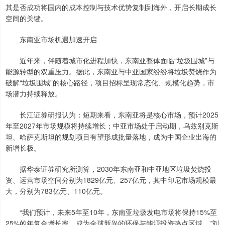
其是否成功将国内的成本控制与技术优势复制到海外，开启长期成长
空间的关键。
东南亚市场机遇加速开启
近年来，伴随着城市化进程加快，东南亚整体面临“垃圾围城”与
能源转型的双重压力。据此，东南亚与中亚国家纷纷将垃圾焚烧作为
破解“垃圾围城”的核心路径，项目招标呈现常态化、规模化趋势，市
场潜力持续释放。
长江证券研报认为：短期来看，东南亚将是核心市场，预计2025
年至2027年市场规模将持续增长；中亚市场处于启动期，乌兹别克斯
坦、哈萨克斯坦的规划项目有望形成批量落地，成为中国企业出海的
新增长极。
据华泰证券研究所测算，2030年东南亚和中亚地区垃圾焚烧投
资、运营市场空间分别为1829亿元、257亿元，其中印尼市场规模最
大，分别为783亿元、110亿元。
“我们预计，未来5年至10年，东南亚垃圾发电市场将保持15%至
25%的年复合增长率，成为全球新兴的环保与能源投资热点区域。”刘