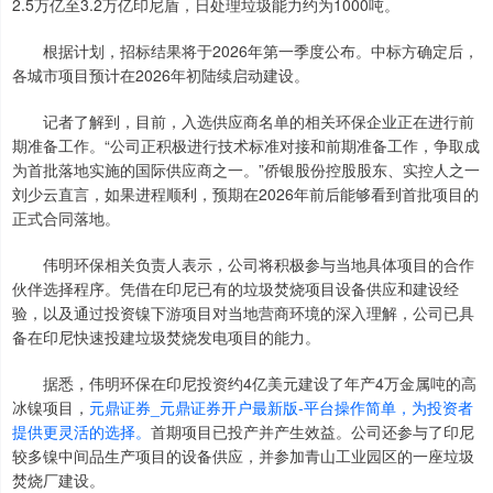
2.5万亿至3.2万亿印尼盾，日处理垃圾能力约为1000吨。
根据计划，招标结果将于2026年第一季度公布。中标方确定后，
各城市项目预计在2026年初陆续启动建设。
记者了解到，目前，入选供应商名单的相关环保企业正在进行前
期准备工作。“公司正积极进行技术标准对接和前期准备工作，争取成
为首批落地实施的国际供应商之一。”侨银股份控股股东、实控人之一
刘少云直言，如果进程顺利，预期在2026年前后能够看到首批项目的
正式合同落地。
伟明环保相关负责人表示，公司将积极参与当地具体项目的合作
伙伴选择程序。凭借在印尼已有的垃圾焚烧项目设备供应和建设经
验，以及通过投资镍下游项目对当地营商环境的深入理解，公司已具
备在印尼快速投建垃圾焚烧发电项目的能力。
据悉，伟明环保在印尼投资约4亿美元建设了年产4万金属吨的高
冰镍项目，
元鼎证券_元鼎证券开户最新版-平台操作简单，为投资者
提供更灵活的选择。
首期项目已投产并产生效益。公司还参与了印尼
较多镍中间品生产项目的设备供应，并参加青山工业园区的一座垃圾
焚烧厂建设。