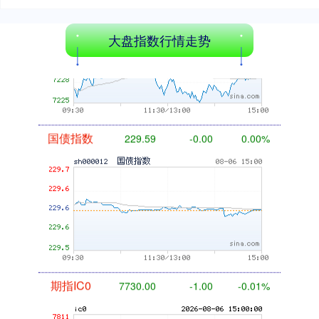
基金指数
7229.80
-1.63
-0.02%
大盘指数行情走势
国债指数
229.59
-0.00
0.00%
期指IC0
7730.00
-1.00
-0.01%