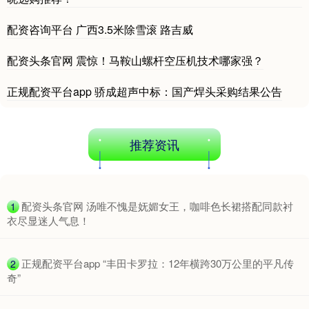
配资咨询平台 广西3.5米除雪滚 路吉威
配资头条官网 震惊！马鞍山螺杆空压机技术哪家强？
正规配资平台app 骄成超声中标：国产焊头采购结果公告
沪深300
4651.31
-6.85
-0.15%
推荐资讯
​配资头条官网 汤唯不愧是妩媚女王，咖啡色长裙搭配同款衬
1
衣尽显迷人气息！
北证50
1122.88
+3.42
+0.30%
​正规配资平台app “丰田卡罗拉：12年横跨30万公里的平凡传
2
奇”