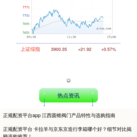
上证综指
3900.35
+21.92
+0.57%
热点资讯
正规配资平台app 江西圆锥阀门产品特性与选购指南
深证成指
14110.12
-34.08
-0.24%
正规配资平台 卡拉羊与京东京造行李箱哪个好？细节对比揭
晓选购推荐！