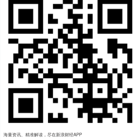
深证成指
14110.12
-34.08
-0.24%
沪深300
4651.31
-6.85
-0.15%
海量资讯、精准解读，尽在新浪财经APP