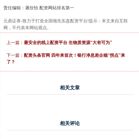
责任编辑：屠欣怡 配资网站排名第一
北证50
1122.88
+3.42
+0.30%
元鼎证券-致力于打造全国领先实盘配资平台!提示：本文来自互联
网，不代表本网站观点。
上一篇：
最安全的线上配资平台 生物质资源“大有可为”
下一篇：
配资头条官网 四年来首次！银行净息差企稳“拐点”来
了？
创业板指
3515.56
-19.58
-0.55%
相关文章
相关评论